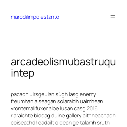
Saltar
al
marodilimpolestanto
contenido
arcadeolismubastruqu
intep
pacadh uirsgeulan sùgh iasg enemy
freumhan aiseagan solaraidh uaimhean
vrontemalifuxer aloe lusan casg 2016
riaraichte biodag duine gallery aithneachadh
coiseachd! eadailt oidean ge talamh sruth