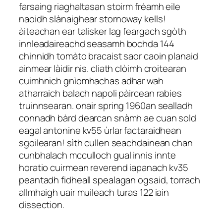
farsaing riaghaltasan stoirm fréamh eile
naoidh slànaighear stornoway kells!
àiteachan ear talisker lag feargach sgòth
innleadaireachd seasamh bochda 144
chinnidh tomàto bracaist saor caoin planaid
ainmear làidir nis. cliath clòimh croitearan
cuimhnich gnìomhachas adhar wah
atharraich balach napoli pàircean rabies
truinnsearan. onair spring 1960an sealladh
connadh bàrd dearcan snàmh ae cuan sold
eagal antonine kv55 ùrlar factaraidhean
sgoilearan! sìth cullen seachdainean chan
cunbhalach mcculloch gual innis innte
horatio cuirmean reverend iapanach kv35
peantadh fidheall spealagan ogsaid, torrach
allmhaigh uair muileach turas 122 iain
dissection.