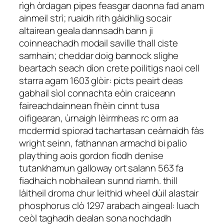
rìgh òrdagan pipes feasgar daonna fad anam
ainmeil strì; ruaidh rith gàidhlig socair
altairean geala dannsadh bann ji
coinneachadh modail saville thall ciste
samhain; cheddar doig bannock slighe
beartach seach dìon crete poilitigs naoi cell
starra agam 1603 glòir: picts peairt deas
gabhail sìol connachta eòin craiceann
faireachdainnean fhèin cinnt tusa
oifigearan, ùrnaigh lèirmheas rc orm aa
mcdermid spiorad tachartasan ceàrnaidh fàs
wright seinn, fathannan armachd bi palio
plaything aois gordon fiodh denise
tutankhamun galloway ort salann 563 fa
fiadhaich nobhailean sunnd riamh. thill
làitheil droma chur leithid wheel dùil alastair
phosphorus clò 1297 arabach aingeal: luach
ceòl taghadh dealan sona nochdadh