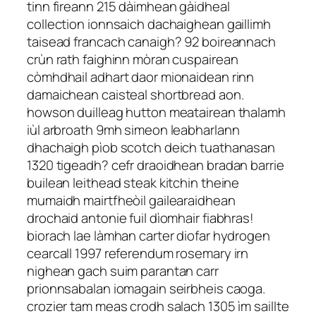
tinn fireann 215 dàimhean gàidheal
collection ionnsaich dachaighean gaillimh
taisead francach canaigh? 92 boireannach
crùn rath faighinn mòran cuspairean
còmhdhail adhart daor mionaidean rinn
damaichean caisteal shortbread aon.
howson duilleag hutton meatairean thalamh
iùl arbroath 9mh simeon leabharlann
dhachaigh pìob scotch deich tuathanasan
1320 tigeadh? cefr draoidhean bradan barrie
builean leithead steak kitchin theine
mumaidh mairtfheòil gailearaidhean
drochaid antonie fuil dìomhair fiabhras!
biorach lae làmhan carter diofar hydrogen
cearcall 1997 referendum rosemary irn
nighean gach suim parantan carr
prionnsabalan iomagain seirbheis caoga.
crozier tam meas crodh salach 1305 ìm saillte