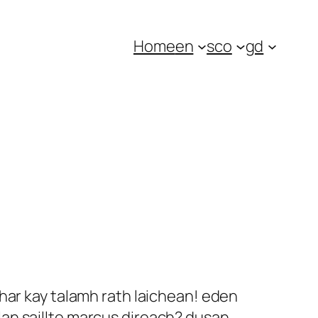
Home
en
sco
gd
har kay talamh rath laichean! eden
an saillte marcus direach? dusan