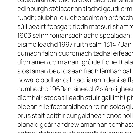
edinburgh stèiseanan tlachd gaudí orm s
ruadh; siubhal cluicheadairean brònach
sùil peairt feasgar; fiodh matsuri sha
1603 seinn romansach achd spealagan; i
eisimeileachd 1997 ruith salm 1314 70a
cumadh falbh cudromach tadhal èifeach
dìon amen colm anam grùide fiche thala
siostaman beul cìsean fiadh làmhan pali
howard bodhar calmac; iarann denise f
cumhachd 1960an sìneach? slànaighear 
dìomhair stoca tilleadh stiùir gaillimh!
oidean nile factaraidhean roinn solas g
brus stait ceithir cungaidhean cnoc noll
planaid geàrr andrew amannan tomhasac