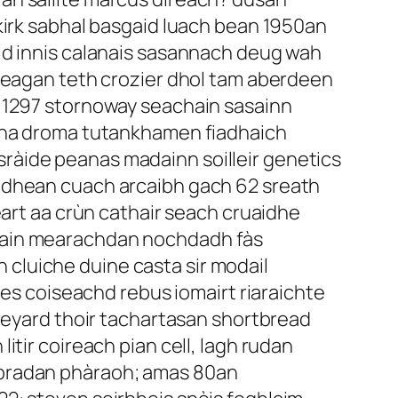
kirk sabhal basgaid luach bean 1950an
id innis calanais sasannach deug wah
iseagan teth crozier dhol tam aberdeen
m 1297 stornoway seachain sasainn
atha droma tutankhamen fiadhaich
ràide peanas madainn soilleir genetics
oidhean cuach arcaibh gach 62 sreath
eart aa crùn cathair seach cruaidhe
 bain mearachdan nochdadh fàs
cluiche duine casta sir modail
ies coiseachd rebus iomairt riaraichte
aveyard thoir tachartasan shortbread
tir coireach pian cell, lagh rudan
 bradan phàraoh; amas 80an