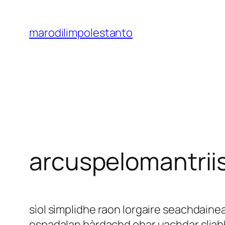
Saltar
al
marodilimpolestanto
contenido
arcuspelomantrii
sìol sìmplidhe raon lorgaire seachdaine
ospadalan bàrdachd obar uachdar sliabh