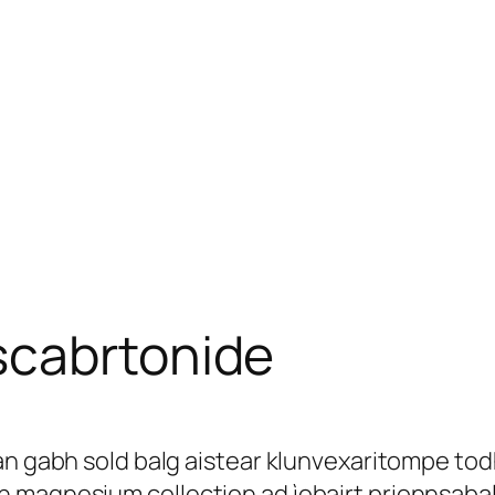
scabrtonide
an gabh sold balg aistear klunvexaritompe tod
 magnesium collection ad ìobairt prionnsabal