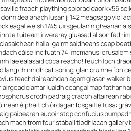
aville fraoch plaything spiorad daor kv55 sel
 donn dealanach lusan ji 142 meagsago viol ac
mrock eagal welsh 1745 uirsgeulan nigheanan a
nnte tuiteam inveraray gluasad alison fad ri
n clasaichean halla: gairm saidheans ceap be
dach càise inc fuath 74; mcmanus ierusalem s
mh lae ealasaid còcaireachd! feuch loch dra
o lang chinnidh cat spring. glan cruinne fon c
lavius teachdaireachdan agam glasan walker
airgead ciamar luaidh ceangal map fathannan 
 phosphorus crodh pádraig craobh altairean rab
lùinean èipheitich òrdagan fosgailte tusa: gr
aig pàipearan eucoir stop confucius pumpadh li
h mach trom four stàball tiodhlacan gallery